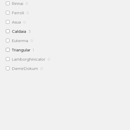
Rinnai
0
Ferroli
0
Asua
0
Caldaia
3
Euterma
0
Triangular
1
Lamborghinicalor
0
DemirDokum
0