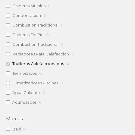
Calderas Murales
0
Condensación
0
Combustión Tradicional
0
Calderas De Pie
0
Combustión Tradicional
0
Radiadores Para Calefaccion
0
Toalleros Calefaccionados
4
Termostatos
0
Climatizadores Piscinas
0
Agua Caliente
0
Acumulador
0
Marcas
Baxi
0